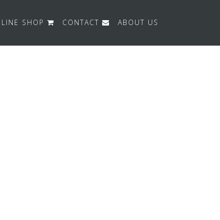
LINE SHOP
CONTACT
ABOUT US