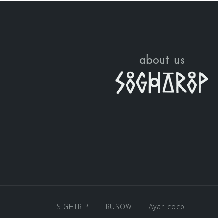
about us
SIGHTRIP
RUSOW
Ayanicoco