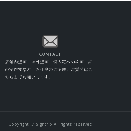
CONTACT
店舗内壁画、屋外壁画、個人宅への絵画、絵
の制作物など、お仕事のご依頼、ご質問はこ
ちらまでお願いします。
Copyright © Sightrip All rights reserved