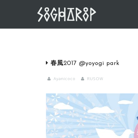
Skip
to
content
春風2017 @yoyogi park
Ayanicoco
RUSOW