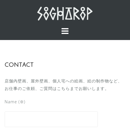
Skip
to
content
CONTACT
店舗内壁画、屋外壁画、個人宅への絵画、絵の制作物など、
お仕事のご依頼、ご質問はこちらまでお願いします。
Name (※)