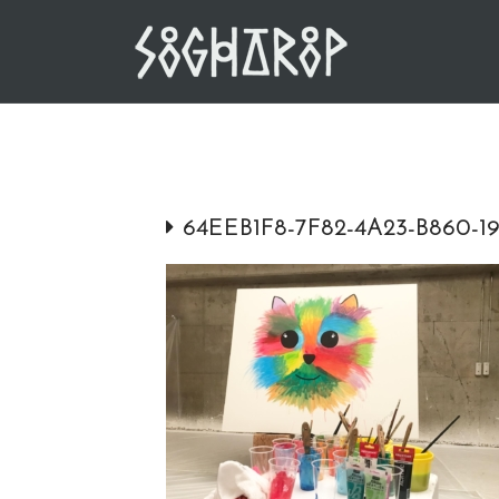
Skip
to
content
64EEB1F8-7F82-4A23-B860-1