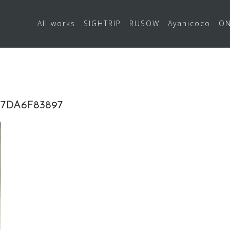
All works
SIGHTRIP
RUSOW
Ayanicoco
ON
97DA6F83897