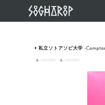
Skip
to
content
私立ソトアソビ大学 -Camptas Scho
SIGHTRIP
SIGHTRIP