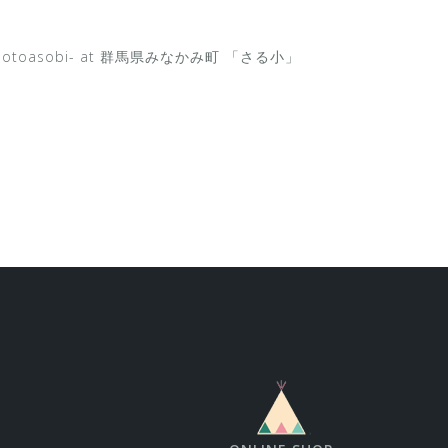
 Sotoasobi- at 群馬県みなかみ町 「さる小」