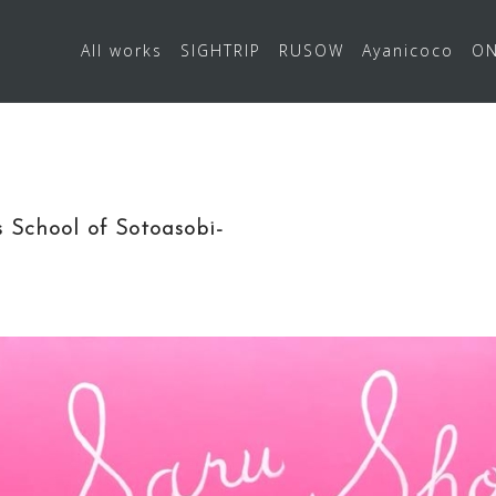
All works
SIGHTRIP
RUSOW
Ayanicoco
ON
ol of Sotoasobi-