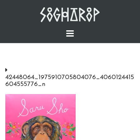
Skip
to
content
42448064_1975910705804076_4060124415
604555776_n