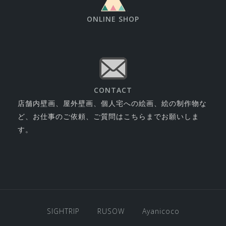
ONLINE SHOP
CONTACT
店舗内壁画、屋外壁画、個人宅への絵画、絵の制作物な
ど、お仕事のご依頼、ご質問はこちらまでお願いしま
す。
SIGHTRIP
RUSOW
Ayanicoco