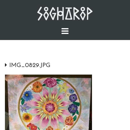
Skip
to
content
IMG_0829.JPG