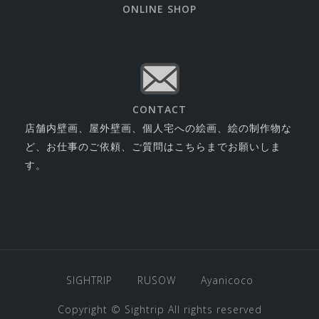
ONLINE SHOP
CONTACT
店舗内壁画、屋外壁画、個人宅への絵画、絵の制作物な
ど、お仕事のご依頼、ご質問はこちらまでお願いしま
す。
SIGHTRIP
RUSOW
Ayanicoco
Copyright © Sightrip All rights reserved