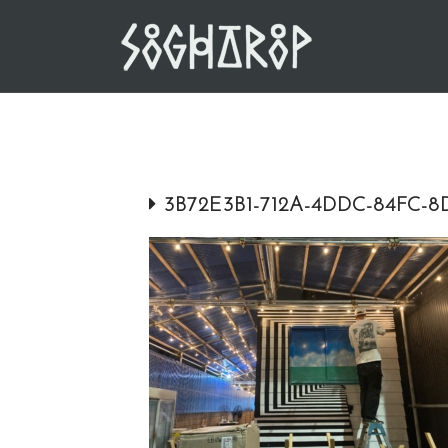
Skip
to
content
3B72E3B1-712A-4DDC-84FC-