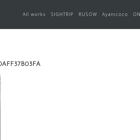
All works
SIGHTRIP
RUSOW
Ayanicoco
ON
8DAFF37B03FA