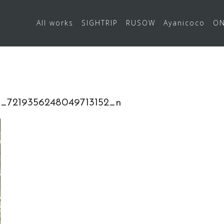
All works
SIGHTRIP
RUSOW
Ayanicoco
ON
_7219356248049713152_n