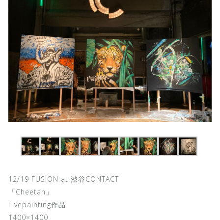
12/19 FUSION at 渋谷CONTACT
「Cheetah」
Livepainting作品
1400×1400