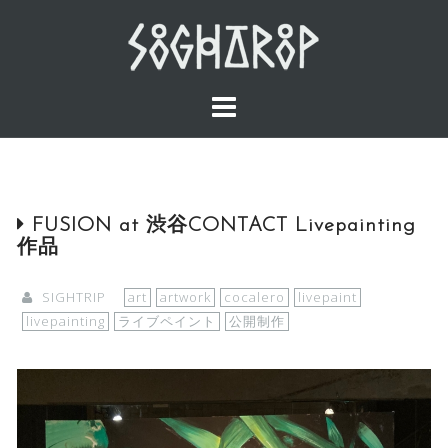
Skip
to
content
FUSION at 渋谷CONTACT Livepainting
作品
SIGHTRIP
art
artwork
cocalero
livepaint
livepainting
ライブペイント
公開制作