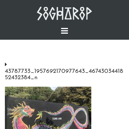
Skip
to
content
43787733_1957692170977643_46743034418
52432384_n