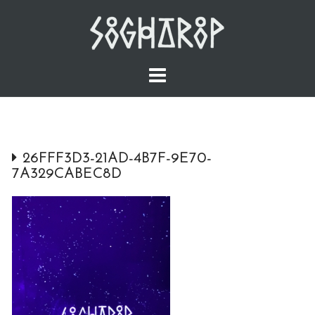
Skip
to
content
26FFF3D3-21AD-4B7F-9E70-
7A329CABEC8D