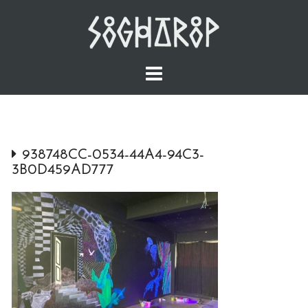
Skip
to
content
938748CC-0534-44A4-94C3-
3B0D459AD777