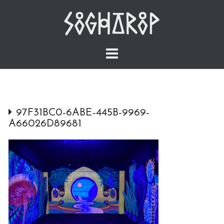
Skip
to
content
97F31BC0-6ABE-445B-9969-
A66026D89681