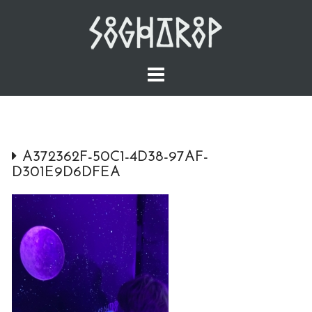
Skip
to
content
A372362F-50C1-4D38-97AF-
D301E9D6DFEA