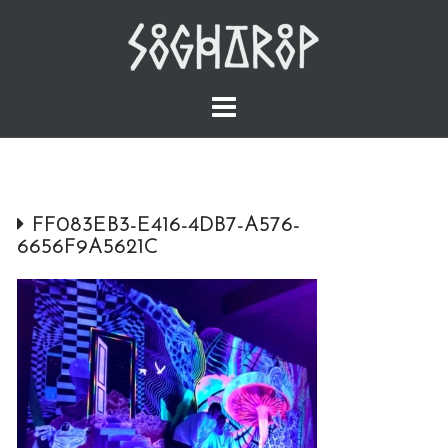
Skip
to
content
FF083EB3-E416-4DB7-A576-
6656F9A5621C