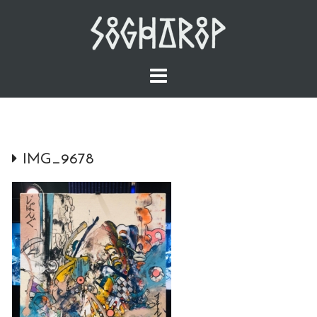
Skip
to
content
IMG_9678