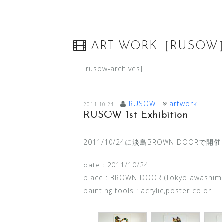
ART WORK［RUSOW
[rusow-archives]
|
RUSOW
|
artwork
2011.10.24
RUSOW 1st Exhibition
2011/10/24に淡島BROWN DOOR
date : 2011/10/24
place : BROWN DOOR (Tokyo awashim
painting tools : acrylic,poster color