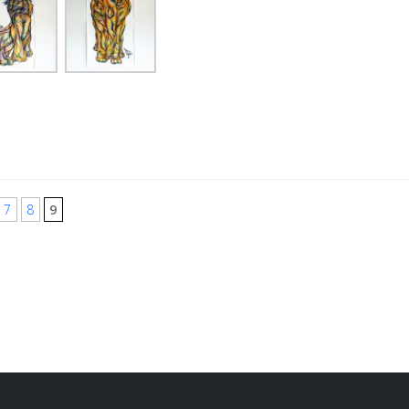
7
8
9