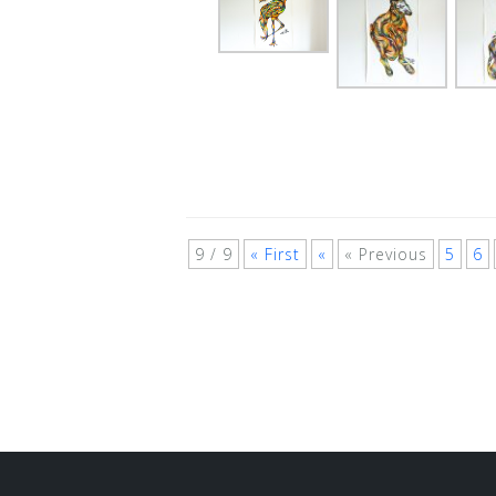
9 / 9
« First
«
« Previous
5
6