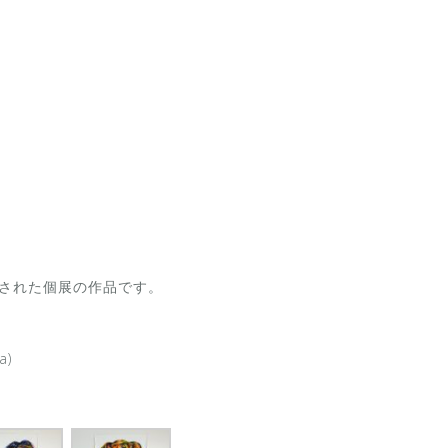
］
で開催された個展の作品です。
a)