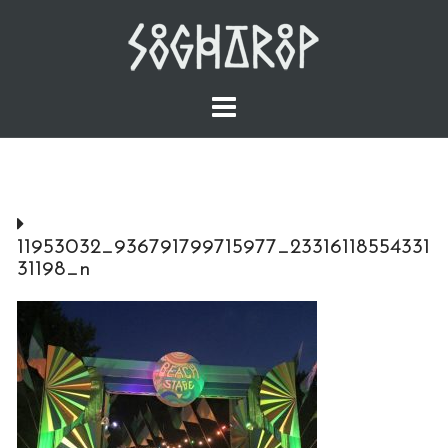
Skip
to
content
11953032_936791799715977_23316118554331
31198_n