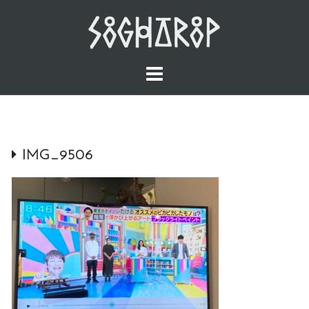
Skip
to
content
IMG_9506