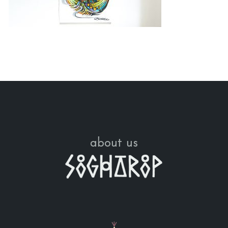
about us