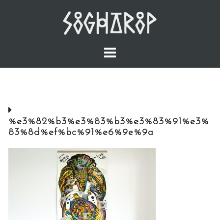
Skip
to
content
%e3%82%b3%e3%83%b3%e3%83%91%e3%
83%8d%ef%bc%91%e6%9e%9a