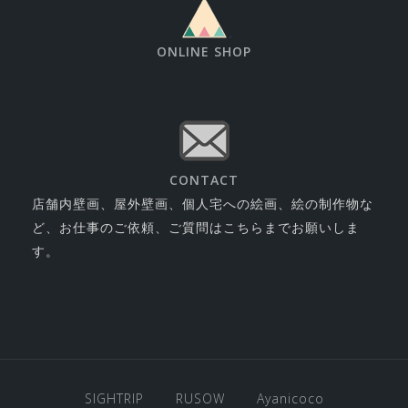
ONLINE SHOP
CONTACT
店舗内壁画、屋外壁画、個人宅への絵画、絵の制作物な
ど、お仕事のご依頼、ご質問はこちらまでお願いしま
す。
SIGHTRIP
RUSOW
Ayanicoco