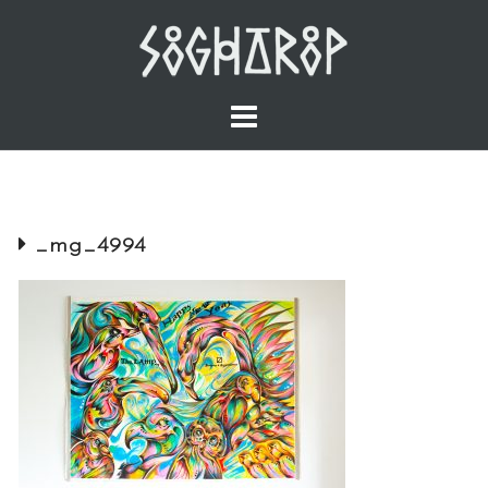
Skip
to
content
_mg_4994