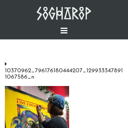
Skip
to
content
10370962_796176180444207_129933347891
1067586_n