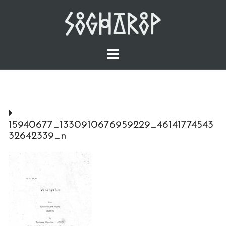
Skip
to
content
15940677_1330910676959229_46141774543
32642339_n