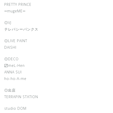
PRETTY PRINCE
∞mugeME∞
◎VJ
テレパシーパンクス
◎LIVE PAINT
DAISHI
◎DECO
〼meL-Hen
ANNA SUI
ho-ho-A-me
◎出店
TERRAPIN STATION
studio DOM