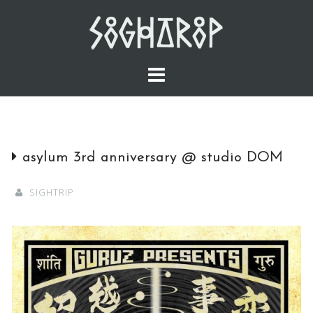
Skip
to
content
asylum 3rd anniversary @ studio DOM
SIGHTRIP