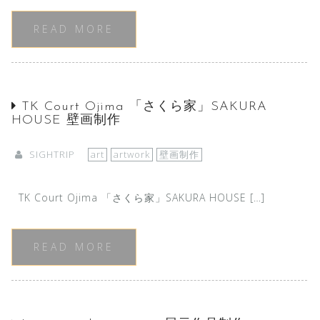
READ MORE
TK Court Ojima 「さくら家」SAKURA
HOUSE 壁画制作
SIGHTRIP
art
artwork
壁画制作
TK Court Ojima 「さくら家」SAKURA HOUSE […]
READ MORE