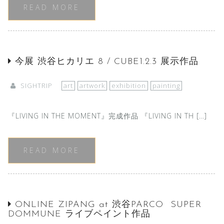
READ MORE
今展 渋谷ヒカリエ 8 / CUBE1.2.3 展示作品
SIGHTRIP
art
artwork
exhibition
painting
『LIVING IN THE MOMENT』完成作品 『LIVING IN TH […]
READ MORE
ONLINE ZIPANG at 渋谷PARCO SUPER
DOMMUNE ライブペイント作品