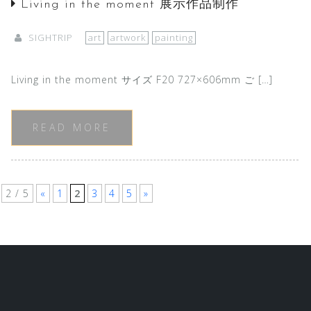
Living in the moment 展示作品制作
SIGHTRIP
art
artwork
painting
Living in the moment サイズ F20 727×606mm ご […]
READ MORE
2 / 5
«
1
2
3
4
5
»