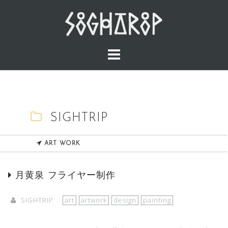
Skip
to
content
SIGHTRIP
ART WORK
月黄泉 フライヤー制作
SIGHTRIP
art
artwork
design
painting