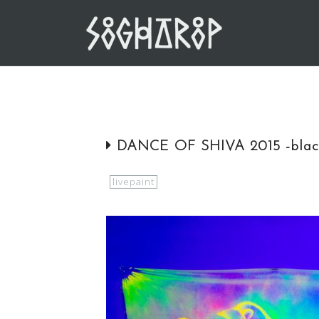
Skip
to
content
DANCE OF SHIVA 2015 -blackl
livepaint