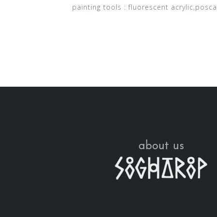
painting tools : fluorescent acryl
about us