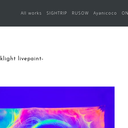
All works
SIGHTRIP
RUSOW
Ayanicoco
ON
ight livepaint-